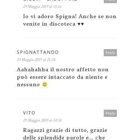
29 Maggio 2019 at 15:16
Io vi adoro Spigna! Anche se non
venite in discoteca ♥️♥️
SPIGNATTANDO
Reply
29 Maggio 2019 at 21:24
Aahahahha il nostro affetto non
può essere intaccato da niente e
nessuno
VITO
Reply
29 Maggio 2019 at 14:55
Ragazzi grazie di tutto, grazie
delle splendide parole e… che