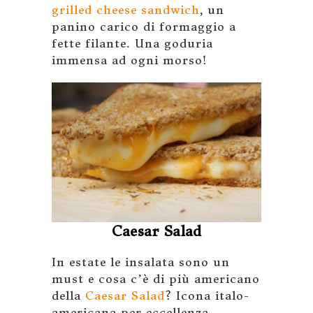
grilled cheese sandwich
, un
panino carico di formaggio a
fette filante. Una goduria
immensa ad ogni morso!
Caesar Salad
In estate le insalata sono un
must e cosa c’è di più americano
della
Caesar Salad
? Icona italo-
americana per eccellenza,