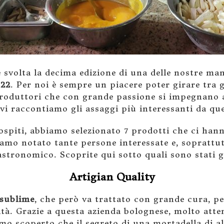
è svolta la decima edizione di una delle nostre m
022
. Per noi è sempre un piacere poter girare tra 
roduttori che con grande passione si impegnano a 
vi raccontiamo gli assaggi più interessanti da que
 ospiti, abbiamo selezionato 7 prodotti che ci ha
amo notato tante persone interessate e, soprattut
stronomico. Scoprite qui sotto quali sono stati gl
Artigian Quality
 sublime
, che però va trattato con grande cura, pe
lità. Grazie a questa azienda bolognese, molto atte
o scoperto che il segreto di una mortadella di alt