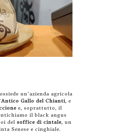
possiede un’azienda agricola
’
Antico Gallo del Chianti
, e
ccione
e, soprattutto, il
entichiamo il black angus
poi del
soffice di cintale
, un
nta Senese e cinghiale.