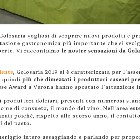
losaria vogliosi di scoprire nuovi prodotti e pro
tazione gastronomica più importante che si svolge
perte. Vi raccontiamo
le nostre sensazioni da Gol
dente
, Golosaria 2019 si è caratterizzata per l’asse
o quindi
più che dimezzati i produttori caseari pr
se Award a Verona hanno spostato l’attenzione i
i produttori dolciari, presenti con numerosi stand
ome di consueto, il mondo del vino. Nell’area este
zzati poiché, rispetto allo scorso anno, il contatt
 del pasto.
eriggio intero assaggiando e parlando per propo