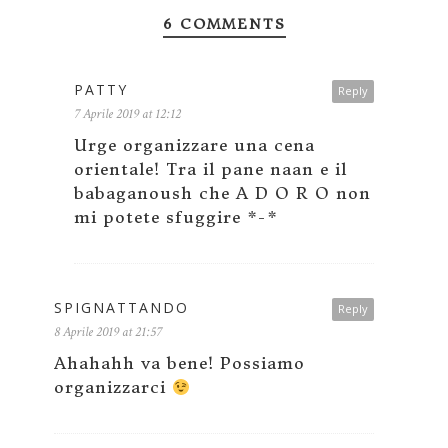
6 COMMENTS
PATTY
Reply
7 Aprile 2019 at 12:12
Urge organizzare una cena
orientale! Tra il pane naan e il
babaganoush che A D O R O non
mi potete sfuggire *-*
SPIGNATTANDO
Reply
8 Aprile 2019 at 21:57
Ahahahh va bene! Possiamo
organizzarci