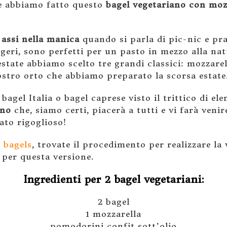
re abbiamo fatto questo
bagel vegetariano con mozz
 assi nella manica
quando si parla di pic-nic e pra
eggeri, sono perfetti per un pasto in mezzo alla na
estate abbiamo scelto tre grandi classici: mozzarell
ostro orto che abbiamo preparato la scorsa estate
gel Italia o bagel caprese visto il trittico di ele
ano
che, siamo certi, piacerà a tutti e vi farà venir
ato rigoglioso!
 bagels
, trovate il procedimento per realizzare la 
i per questa versione.
Ingredienti per 2 bagel vegetariani:
2 bagel
1 mozzarella
pomodorini confit sott’olio