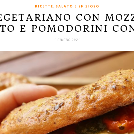
,
RICETTE
SALATO E SFIZIOSO
EGETARIANO CON MOZ
TO E POMODORINI CO
1 GIUGNO 2021