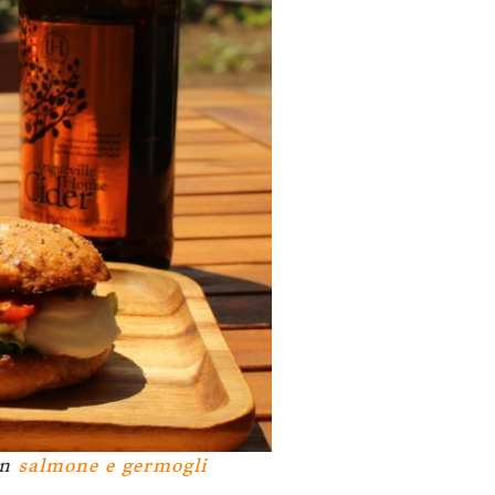
on
salmone e germogli