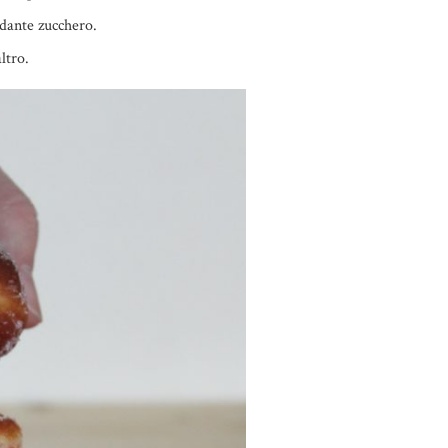
ndante zucchero.
ltro.