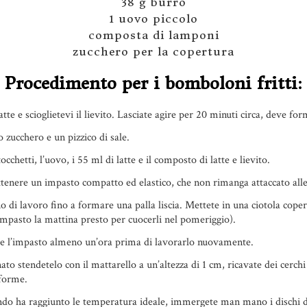
38 g burro
1 uovo piccolo
composta di lamponi
zucchero per la copertura
Procedimento per i bomboloni fritti:
te e scioglietevi il lievito. Lasciate agire per 20 minuti circa, deve fo
o zucchero e un pizzico di sale.
chetti, l’uovo, i 55 ml di latte e il composto di latte e lievito.
ttenere un impasto compatto ed elastico, che non rimanga attaccato alle 
di lavoro fino a formare una palla liscia. Mettete in una ciotola coperta
impasto la mattina presto per cuocerli nel pomeriggio).
e l’impasto almeno un’ora prima di lavorarlo nuovamente.
to stendetelo con il mattarello a un’altezza di 1 cm, ricavate dei cerc
 forme.
ndo ha raggiunto le temperatura ideale, immergete man mano i dischi d