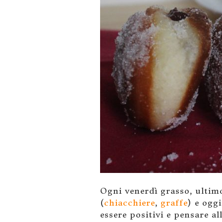
Ogni venerdì grasso, ultim
(
chiacchiere
,
graffe
) e ogg
essere positivi e pensare a