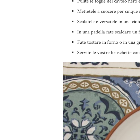
Pulite le foglie del cavolo nero
Mettetele a cuocere per cinque m
Scolatele e versatele in una cio
In una padella fate scaldare un f
Fate tostare in forno o in una gri
Servite le vostre bruschette co