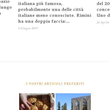
pazio
italiana più famosa,
del 20
 lungo
probabilmente una delle città
conce
a
italiane meno conosciute. Rimini
Uno d
ha una doppia faccia:…
26 Aprile
4 Giugno 2019
I VOSTRI ARTICOLI PREFERITI