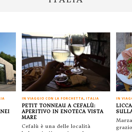
IN VIAGGIO CON LA FORCHETTA
,
ITALIA
IN VIA
LIA
PETIT TONNEAU A CEFALÙ:
LICC
APERITIVO IN ENOTECA VISTA
SULL
ANEI
MARE
Marza
Cefalù è una delle località
grazi