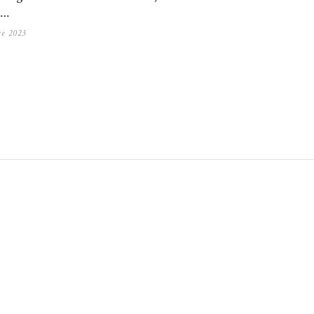
a…
re 2023