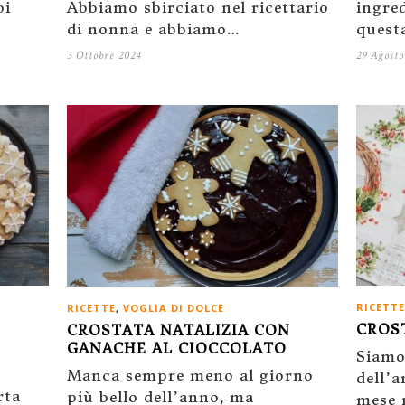
Abbiamo sbirciato nel ricettario
ingred
oi
di nonna e abbiamo…
questa
3 Ottobre 2024
29 Agosto
RICETTE
RICETTE
,
VOGLIA DI DOLCE
CROS
CROSTATA NATALIZIA CON
GANACHE AL CIOCCOLATO
Siamo 
Manca sempre meno al giorno
dell’
rta
più bello dell’anno, ma
mese m