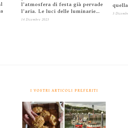
al
l’atmosfera di festa già pervade
quell
na
l’aria. Le luci delle luminarie…
5 Dicemb
14 Dicembre 2023
I VOSTRI ARTICOLI PREFERITI