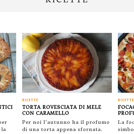
RICETTE
RICETTE
TORTA ROVESCIATA DI MELE
FOCAC
NTICI
CON CARAMELLO
PROF
Per noi l’autunno ha il profumo
La fo
per
di una torta appena sfornata.
simbol
 la