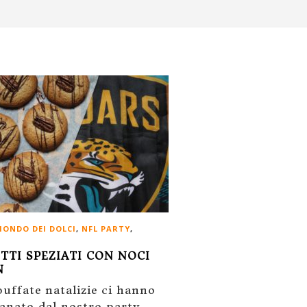
ONDO DEI DOLCI
,
NFL PARTY
,
TTI SPEZIATI CON NOCI
N
buffate natalizie ci hanno
tanato dal nostro party