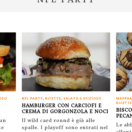
IOSO
NFL PARTY
,
RICETTE
,
SALATO E SFIZIOSO
MAPPAM
RICETTE
HAMBURGER CON CARCIOFI E
BISCO
CREMA DI GORGONZOLA E NOCI
PECA
 un
Il wild card round è già alle
Le ab
te
spalle. I playoff sono entrati nel
allon