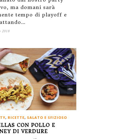
ivo, ma domani sarà
mente tempo di playoff e
attando…
o 2018
RTY
,
RICETTE
,
SALATO E SFIZIOSO
ILLAS CON POLLO E
NEY DI VERDURE