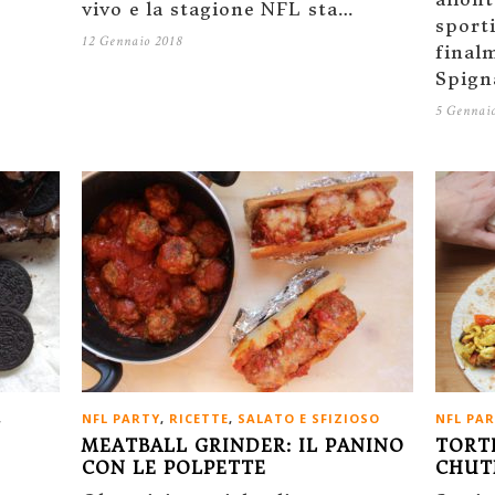
vivo e la stagione NFL sta…
sport
12 Gennaio 2018
final
Spign
5 Gennai
,
NFL PARTY
,
RICETTE
,
SALATO E SFIZIOSO
NFL PA
MEATBALL GRINDER: IL PANINO
TORT
CON LE POLPETTE
CHUT