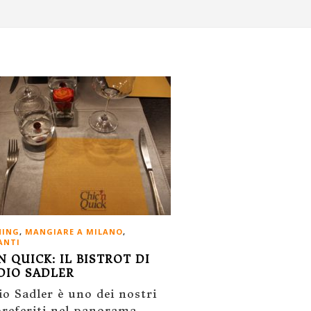
NING
,
MANGIARE A MILANO
,
ANTI
N QUICK: IL BISTROT DI
DIO SADLER
io Sadler è uno dei nostri
preferiti nel panorama