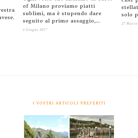
of Milano proviamo piatti
stella
vestra
sublimi, ma è stupendo dare
solo 
avese.
seguito al primo assaggio,…
27 Marzo
6 Giugno 2017
I VOSTRI ARTICOLI PREFERITI