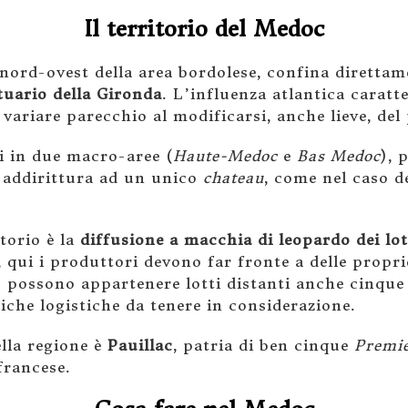
Il territorio del Medoc
 nord-ovest della area bordolese, confina diretta
uario della Gironda
. L’influenza atlantica caratt
variare parecchio al modificarsi, anche lieve, del 
si in due macro-aree (
Haute-Medoc
e
Bas Medoc
), 
i addirittura ad un unico
chateau
, come nel caso d
itorio è la
diffusione a macchia di leopardo dei lot
, qui i produttori devono far fronte a delle propri
o possono appartenere lotti distanti anche cinque 
che logistiche da tenere in considerazione.
lla regione è
Pauillac
, patria di ben cinque
Premi
francese.