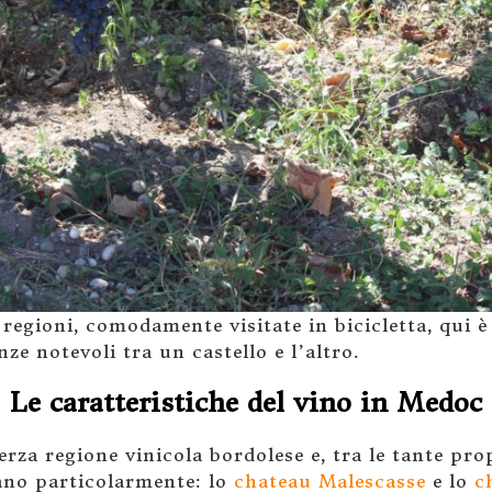
 regioni, comodamente visitate in bicicletta, qui è
nze notevoli tra un castello e l’altro.
Le caratteristiche del vino in Medoc
terza regione vinicola bordolese e, tra le tante pr
vano particolarmente: lo
chateau Malescasse
e lo
c