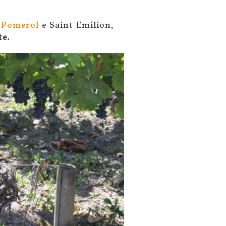
l
Pomerol
e Saint Emilion,
te.