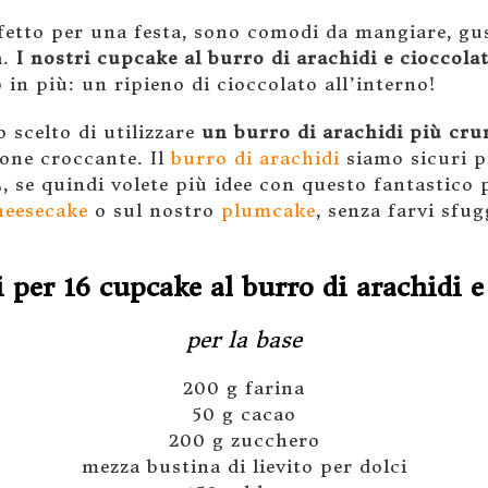
fetto per una festa, sono comodi da mangiare, gusto
à.
I nostri cupcake al burro di arachidi e cioccola
n più: un ripieno di cioccolato all’interno!
 scelto di utilizzare
un burro di arachidi più cr
ione croccante. Il
burro di arachidi
siamo sicuri p
L, se quindi volete più idee con questo fantastico 
heesecake
o sul nostro
plumcake
, senza farvi sfug
 per 16 cupcake al burro di arachidi e
per la base
200 g farina
50 g cacao
200 g zucchero
mezza bustina di lievito per dolci