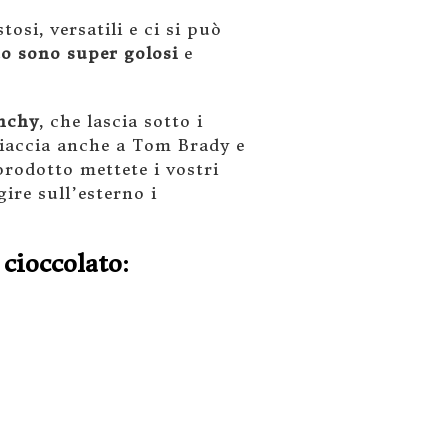
si, versatili e ci si può
to sono super golosi
e
unchy
, che lascia sotto i
iaccia anche a Tom Brady e
prodotto mettete i vostri
gire sull’esterno i
 cioccolato: