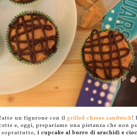
fatto un figurone con il
grilled cheese sandwich
!
icette e, oggi, prepariamo una pietanza che non 
e soprattutto,
i cupcake al burro di arachidi e cio