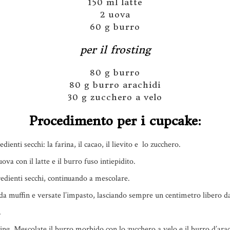
150 ml latte
2 uova
60 g burro
per il frosting
80 g burro
80 g burro arachidi
30 g zucchero a velo
Procedimento per i cupcake:
dienti secchi: la farina, il cacao, il lievito e lo zucchero.
ova con il latte e il burro fuso intiepidito.
redienti secchi, continuando a mescolare.
a da muffin e versate l’impasto, lasciando sempre un centimetro libero d
.
ting. Mescolate il burro morbido con lo zucchero a velo e il burro d’ar