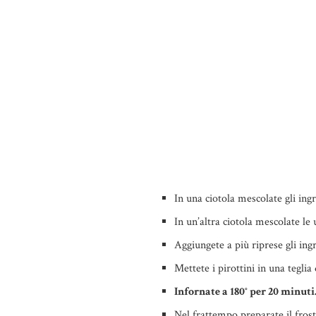
In una ciotola mescolate gli ingre
In un’altra ciotola mescolate le u
Aggiungete a più riprese gli ing
Mettete i pirottini in una tegli
Infornate a 180° per 20 minuti
Nel frattempo preparate il fros