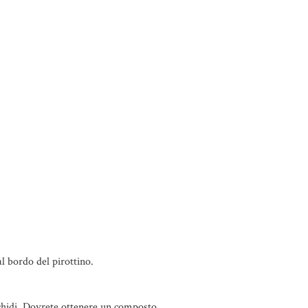
al bordo del pirottino.
achidi. Dovrete ottenere un composto