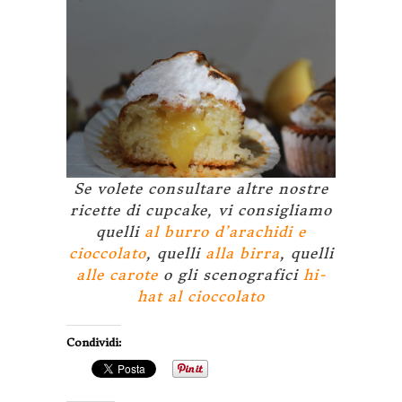
Se volete consultare altre nostre
ricette di cupcake, vi consigliamo
quelli
al burro d’arachidi e
cioccolato
, quelli
alla birra
, quelli
alle carote
o gli scenografici
hi-
hat al cioccolato
Condividi: