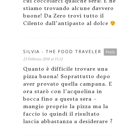
cui coccolarci qualche sera! E ne
stiamo trovando alcune davvero
buone! Da Zero trovi tutto il
Cilento dall’antipasto al dolce
SILVIA - THE FOOD TRAVELER
Reply
23 Febbraio 2018 at 15:12
Quanto è difficile trovare una
pizza buona! Soprattutto dopo
aver provato quella campana. E
ora starò con l’acquolina in
bocca fino a questa sera –
mangio proprio la pizza ma la
faccio io quindi il risultato
lascia abbastanza a desiderare ?