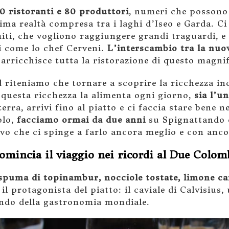
0 ristoranti e 80 produttori
, numeri che possono
ma realtà compresa tra i laghi d’Iseo e Garda. Ci
iti, che vogliono raggiungere grandi traguardi, e
i come lo chef Cerveni.
L’interscambio tra la nuo
rricchisce tutta la ristorazione di questo magnif
 riteniamo che tornare a scoprire la ricchezza incr
 questa ricchezza la alimenta ogni giorno,
sia l’u
terra, arrivi fino al piatto e ci faccia stare bene n
olo,
facciamo ormai da due anni
su Spignattando e 
ivo che ci spinge a farlo ancora meglio e con anc
omincia il viaggio nei ricordi al Due Colom
spuma di topinambur, nocciole tostate, limone can
il protagonista del piatto: il caviale di Calvisius,
ondo della gastronomia mondiale.