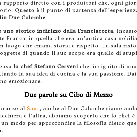
 rapporto diretto con i produttori che, ogni gio
torio. Questo è il punto di partenza dell’esperien
elin Due Colombe
.
uno storico indirizzo della Franciacorta
. Incast
e Franca, in quella che era un’antica casa nobilia
è un luogo che emana storia e rispetto. La sala ris
oggette di quando il suo scopo era quello di stupir
 pensa
lo chef Stefano Cerveni
che, insignito di una
ntando la sua idea di cucina e la sua passione. Dai
nno emozionare.
Due parole su Cibo di Mezzo
 pranzo al
Saur
, anche al Due Colombe siamo anda
acchiera e l’altra, abbiamo scoperto che lo chef è 
o un modo per approfondire la filosofia dietro que
o.