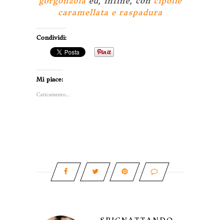
gorgonzola
ed, infine, con
cipolle
caramellata e raspadura
Condividi:
Mi piace:
Caricamento...