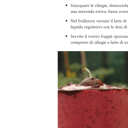
Sciacquate le ciliegie, denocciol
una merenda estiva: basta avere d
Nel frullatore versate il latte d
liquido regolatevi con le dosi di 
Servite il vostro frappè sporcan
composto di ciliegie e latte di a