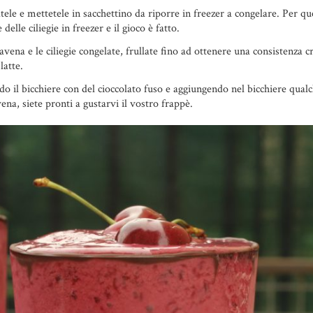
atele e mettetele in sacchettino da riporre in freezer a congelare. Per q
elle ciliegie in freezer e il gioco è fatto.
i avena e le ciliegie congelate, frullate fino ad ottenere una consistenza
latte.
do il bicchiere con del cioccolato fuso e aggiungendo nel bicchiere qualch
vena, siete pronti a gustarvi il vostro frappè.