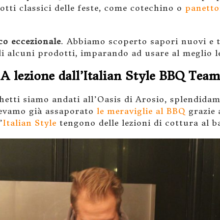
tti classici delle feste, come cotechino o
panetto
oco eccezionale
. Abbiamo scoperto sapori nuovi e t
di alcuni prodotti, imparando ad usare al meglio le
A lezione dall’Italian Style BBQ Team
etti siamo andati all’Oasis di Arosio, splendida
vevamo già assaporato
le meraviglie al BBQ
grazie 
’
Italian Style
tengono delle lezioni di cottura al b