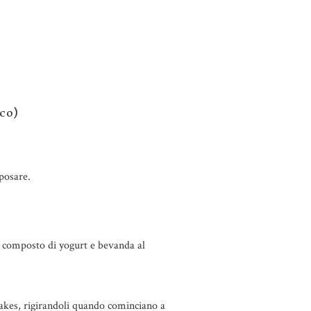
cco)
:
iposare.
il composto di yogurt e bevanda al
cakes, rigirandoli quando cominciano a