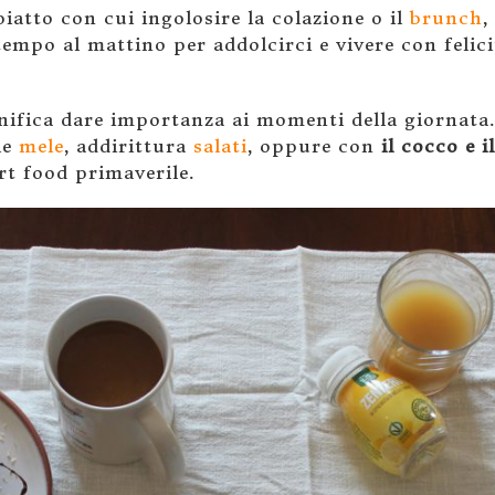
iatto con cui ingolosire la colazione o il
brunch
,
empo al mattino per addolcirci e vivere con felici
gnifica dare importanza ai momenti della giornata
le
mele
, addirittura
salati
, oppure con
il cocco e i
rt food primaverile.