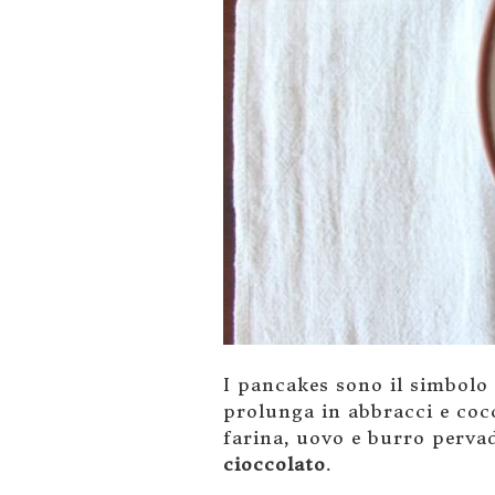
I pancakes sono il simbolo 
prolunga in abbracci e cocc
farina, uovo e burro perva
cioccolato
.