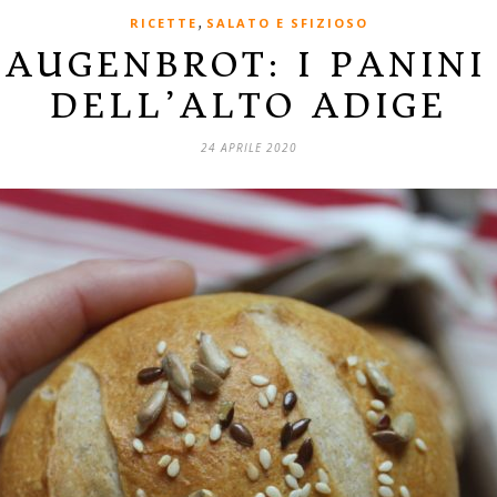
,
RICETTE
SALATO E SFIZIOSO
LAUGENBROT: I PANINI
DELL’ALTO ADIGE
24 APRILE 2020