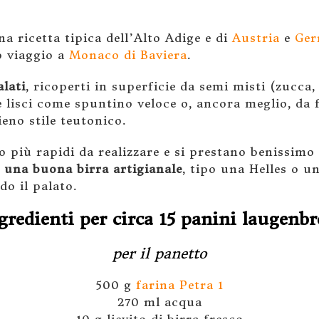
a ricetta tipica dell’Alto Adige e di
Austria
e
Ger
o viaggio a
Monaco di Baviera
.
alati
, ricoperti in superficie da semi misti (zucca
 lisci come spuntino veloce o, ancora meglio, da 
ieno stile teutonico.
 più rapidi da realizzare e si prestano benissimo 
una buona birra artigianale
, tipo una Helles o u
o il palato.
gredienti per circa 15 panini laugenbr
per il panetto
500 g
farina Petra 1
270 ml acqua