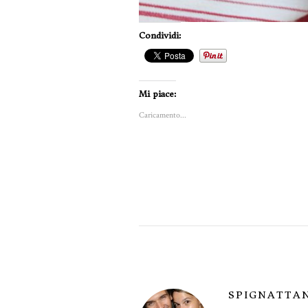
Condividi:
Mi piace:
Caricamento...
SPIGNATTA