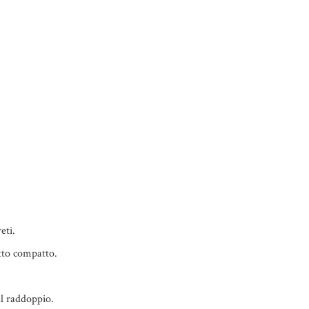
eti.
etto compatto.
al raddoppio.