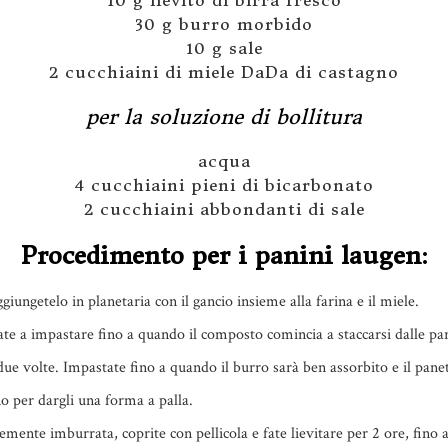
10 g lievito di birra fresco
30 g burro morbido
10 g sale
2 cucchiaini di miele DaDa di castagno
per la soluzione di bollitura
acqua
4 cucchiaini pieni di bicarbonato
2 cucchiaini abbondanti di sale
Procedimento per i panini laugen:
aggiungetelo in planetaria con il gancio insieme alla farina e il miele.
te a impastare fino a quando il composto comincia a staccarsi dalle par
n due volte. Impastate fino a quando il burro sarà ben assorbito e il pan
 per dargli una forma a palla.
vemente imburrata, coprite con pellicola e fate lievitare per 2 ore, fino 