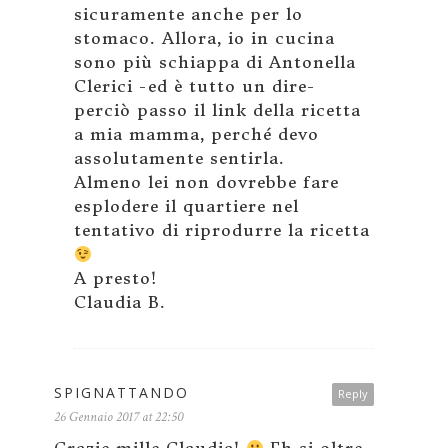
sicuramente anche per lo
stomaco. Allora, io in cucina
sono più schiappa di Antonella
Clerici -ed è tutto un dire-
perciò passo il link della ricetta
a mia mamma, perché devo
assolutamente sentirla.
Almeno lei non dovrebbe fare
esplodere il quartiere nel
tentativo di riprodurre la ricetta
A presto!
Claudia B.
SPIGNATTANDO
Reply
26 Gennaio 2017 at 22:50
Grazie mille Claudia!
Eh si oltre