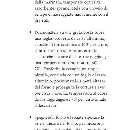
dalla marinata, tamponate con carta
assorbente, spennellatela con un velo di
senape e massaggiate nuovamente con il
dry rub.
Posizionatela su una grata posta sopra
una teglia ricoperta da carta alluminio,
cuocete in forno statico a 160° per 2 ore,
controllate con un termometro da
cucina che il cuore della carne raggiunga
una temperatura compresa tra 60° e
70°. Trasferite la carne in un’ampia
pirofila, copritela con un foglio di carta
alluminio, posizionatela a metà altezza
del forno e proseguite la cottura a 140°
per circa 5 ore. La temperatura al cuore
dovrà raggiungere i 93° per un’ottimale
sfilacciatura.
Spegnete il forno e lasciate riposare la
carne, ancora nel forno, per mezz’ora.
Togliete la carne dalla teglia, versate in