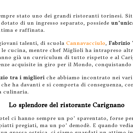
empre stato uno dei grandi ristoranti torinesi. Si
a dotato di un ingresso separato, possiede
un’unica
tima e raffinata.
giovani talenti, di scuola
Cannavacciulo
,
Fabrizio 
 le cucina, mentre chef Miglioli ha intrapreso alt
anno già un curriculum di tutto rispetto e al Cari
uenze acquisite in giro per il Mondo, conquistando 
zio tra i migliori
che abbiamo incontrato nei vari 
e che ha davanti e si comporta di conseguenza, con
a culinaria.
Lo splendore del ristorante Carignano
 hotel ci hanno sempre un po’ spaventato, forse pe
piatti pregiati, ma un po’ demodè. E quando vedia
un grossa ostrica, ci siamo guardati un attimo in