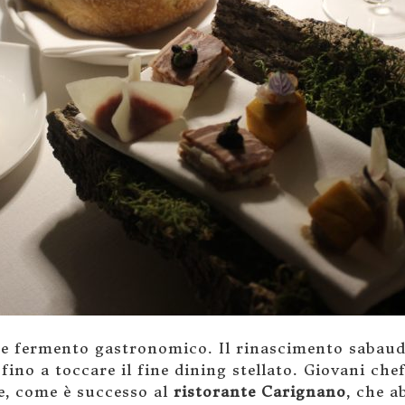
de fermento gastronomico. Il rinascimento sabaud
e fino a toccare il fine dining stellato. Giovani ch
e, come è successo al
ristorante Carignano
, che a