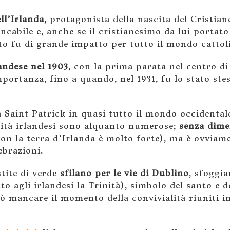
ell’Irlanda,
protagonista della nascita del Cristiane
ncabile e, anche se il cristianesimo da lui portato
tato fu di grande impatto per tutto il mondo cattol
andese nel 1903
, con la prima parata nel centro d
ortanza, fino a quando, nel 1931, fu lo stato stes
ia Saint Patrick in quasi tutto il mondo occidenta
ità irlandesi sono alquanto numerose;
senza dimen
 con la terra d’Irlanda è molto forte), ma è ovviam
ebrazioni.
tite di verde
sfilano per le vie di Dublino
, sfoggia
to agli irlandesi la Trinità), simbolo del santo e 
uò mancare il momento della convivialità riuniti i