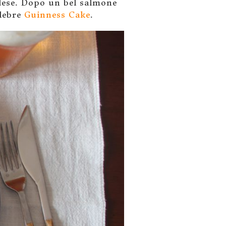
ndese. Dopo un bel salmone
elebre
Guinness Cake
.