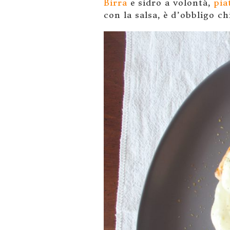
Birra
e sidro a volontà,
piat
con la salsa, è d’obbligo c