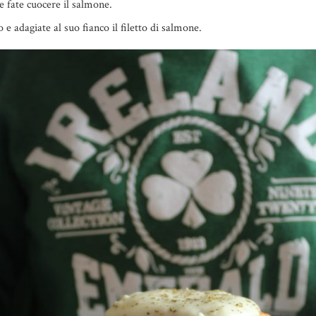
 e fate cuocere il salmone.
 e adagiate al suo fianco il filetto di salmone.