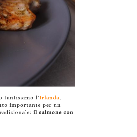
o tantissimo l’
Irlanda
,
anto importante per un
adizionale:
il salmone con