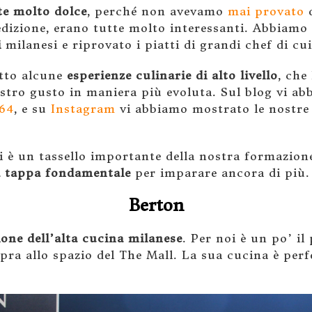
te molto dolce
, perché non avevamo
mai provato
q
edizione, erano tutte molto interessanti. Abbiamo
i
milanesi e riprovato i piatti di grandi chef di c
tto alcune
esperienze culinarie di alto livello
, che
ostro gusto in maniera più evoluta. Sul blog vi a
 64
, e su
Instagram
vi abbiamo mostrato le nostre
 è un tassello importante della nostra formazione 
 tappa fondamentale
per imparare ancora di più.
Berton
one dell’alta cucina milanese
. Per noi è un po’ il
pra allo spazio del The Mall. La sua cucina è perf