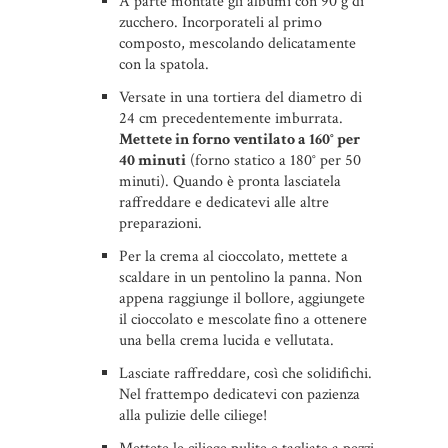
A parte montate gli albumi con 90 g di
zucchero. Incorporateli al primo
composto, mescolando delicatamente
con la spatola.
Versate in una tortiera del diametro di
24 cm precedentemente imburrata.
Mettete in forno ventilato a 160° per
40 minuti
(forno statico a 180° per 50
minuti). Quando è pronta lasciatela
raffreddare e dedicatevi alle altre
preparazioni.
Per la crema al cioccolato, mettete a
scaldare in un pentolino la panna. Non
appena raggiunge il bollore, aggiungete
il cioccolato e mescolate
fino a ottenere
una bella crema lucida e vellutata.
Lasciate raffreddare, così che solidifichi.
Nel frattempo dedicatevi con pazienza
alla pulizie delle ciliege!