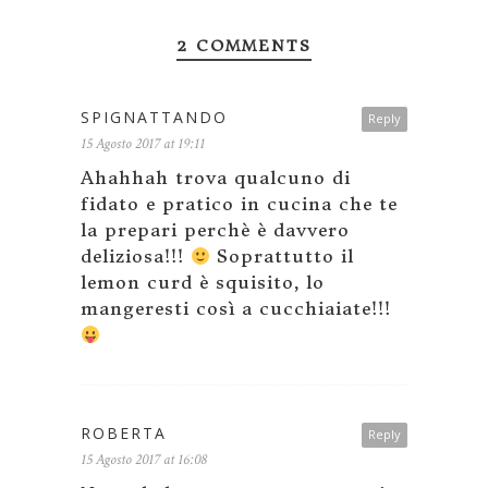
2 COMMENTS
SPIGNATTANDO
Reply
15 Agosto 2017 at 19:11
Ahahhah trova qualcuno di
fidato e pratico in cucina che te
la prepari perchè è davvero
deliziosa!!!
Soprattutto il
lemon curd è squisito, lo
mangeresti così a cucchiaiate!!!
ROBERTA
Reply
15 Agosto 2017 at 16:08