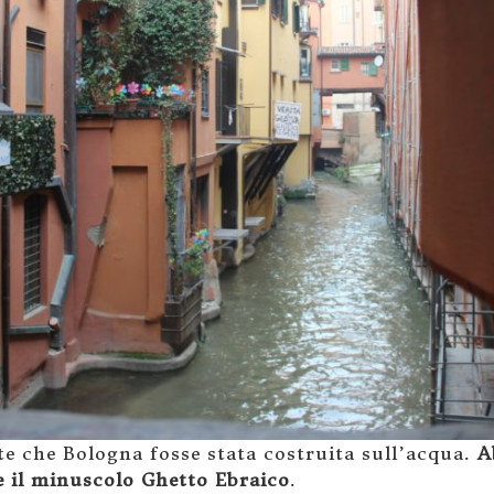
che Bologna fosse stata costruita sull’acqua.
A
e il minuscolo Ghetto Ebraico
.