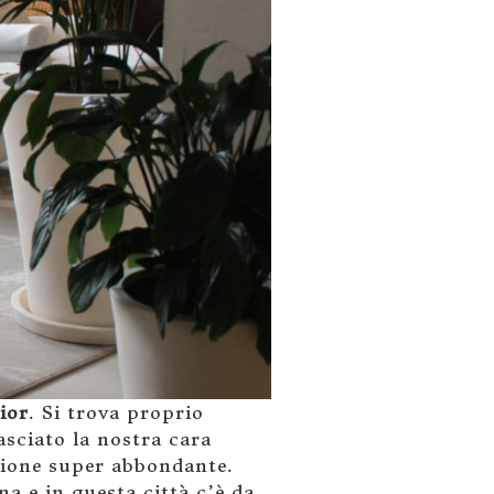
ior
. Si trova proprio
asciato la nostra cara
zione super abbondante.
a e in questa città c’è da