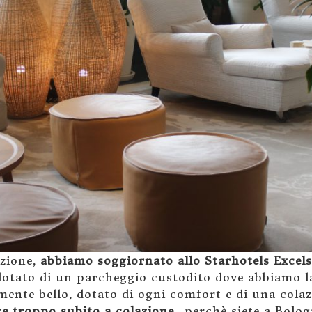
zione,
abbiamo soggiornato allo Starhotels Excels
 dotato di un parcheggio custodito dove abbiamo l
mente bello, dotato di ogni comfort e di una cola
e troppo subito a colazione
…perchè siete a Bologn