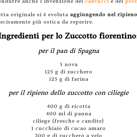
ondurre anche l’invenzione dei
cantucci
e dei
prof
etta originale si è evoluta
aggiungendo nel ripieno 
decisamente più ostica da reperire.
Ingredienti per lo Zuccotto fiorentino
per il pan di Spagna
5 uova
125 g di zucchero
125 g di farina
per il ripieno dello zuccotto con ciliegie
400 g di ricotta
400 ml di panna
ciliege (fresche o candite)
1 cucchiaio di cacao amaro
200 g di zucchero a velo