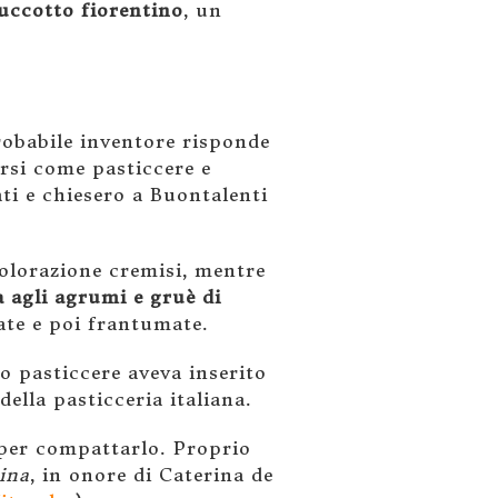
zuccotto fiorentino
, un
probabile inventore risponde
arsi come pasticcere e
ati e chiesero a Buontalenti
colorazione cremisi, mentre
 agli agrumi e gruè di
iate e poi frantumate.
o pasticcere aveva inserito
ella pasticceria italiana.
 per compattarlo. Proprio
ina
, in onore di Caterina de