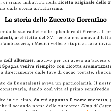
i, ci siamo imbattuti nella
ricetta originale dello 
ana dalla storia antichissima.
La storia dello Zuccotto fiorentino
fonda le sue radici nello splendore di Firenze. Il 
alenti
, architetto del XVI secolo che amava dilett
n’ambasceria, i Medici vollero stupire i loro invit
to
nell’alkermes
, motivo per cui aveva un’accesa 
i
Spagna
veniva riempito con ricotta aromatizzata
ta direttamente dalle fave di cacao tostate, sbucc
to da Buontalenti aveva un particolarità. Il nostr
 conservarla, dando così vita al primo semifreddo d
ito in un elmo,
da cui appunto il nome zuccotto
,
che il secondo nome dello zuccotto:
Elmo di Cater