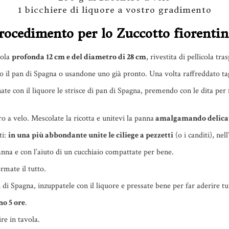
1 bicchiere di liquore a vostro gradimento
rocedimento per lo Zuccotto fiorentin
tola
profonda 12 cm e del diametro di 28 cm
, rivestita di pellicola tra
 il pan di Spagna o usandone uno già pronto. Una volta raffreddato tagl
ate con il liquore le strisce di pan di Spagna, premendo con le dita per
 a velo. Mescolate la ricotta e unitevi la panna
amalgamando delica
ti:
in una più abbondante unite le ciliege a pezzetti
(o i canditi), nel
nna e con l’aiuto di un cucchiaio compattate per bene.
rmate il tutto.
n di Spagna, inzuppatele con il liquore e pressate bene per far aderire tut
no 5 ore
.
re in tavola.